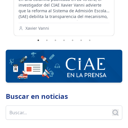
investigador del CIAE Xavier Vanni advierte
re
a
que la reforma al Sistema de Admisión Escolar
la
(SAE) debilita la transparencia del mecanismo,
Ir
Roberto Araya, investigador CIAE U. de Chile
reintroduce formas de selección arbitraria y se
me
aleja tanto de la evidencia científica como de
en
Xavier Vanni
las recomendaciones de la Mesa Técnica.
Ch
po
di
su
us
la
Buscar en
noticias