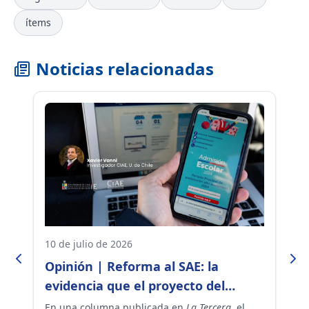
ítems
Noticias relacionadas
10 de julio de 2026
14
n
Opinión | Reforma al SAE: la
E
evidencia que el proyecto del
c
gobierno ignora
u
En una columna publicada en
La Tercera
, el
Au