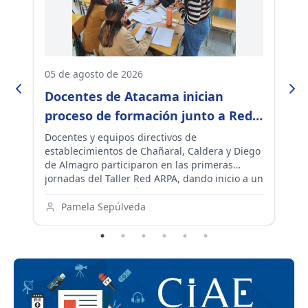
05 de agosto de 2026
21
Docentes de Atacama inician
I
proceso de formación junto a Red
C
 a
ARPA para fortalecer el aprendizaje
A
Docentes y equipos directivos de
El
es
establecimientos de Chañaral, Caldera y Diego
in
en sus aulas
p
de Almagro participaron en las primeras
(C
d
es
jornadas del Taller Red ARPA, dando inicio a un
In
proceso de formación que, durante los
qu
la
próximos dos años, acompañará la
or
Pamela Sepúlveda
implementación de experiencias de resolución
de
colaborativa de problemas y promoverá el
pa
aprendizaje entre pares en las comunidades
pr
educativas de la región.
Ag
de