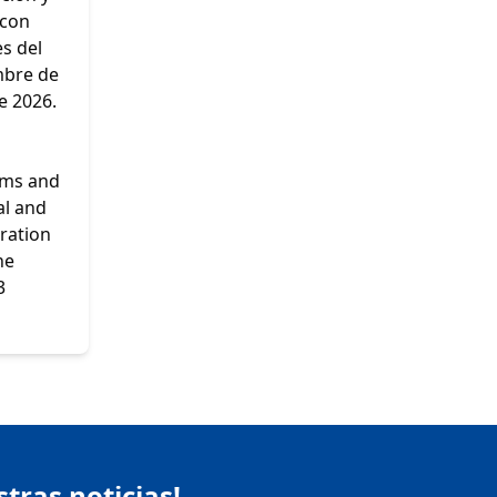
 con
s del
mbre de
e 2026.
ams and
al and
eration
he
3
stras noticias!