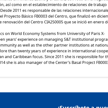
n, así como en el establecimiento de relaciones de trabajo
Desde 2011 es responsable de las relaciones internacionale
el Proyecto Básico FB0003 del Centro, que finalizó en dicie
de renovación del Centro CIA250005 que se inició en enero d
ics on World Economy Systems from University of Paris X-
teen years’ experience on managing S&T institutional progr
community as well as the other partner institutions at nation
More than twenty years of experience in international coop
n and Caribbean focus. Since 2011 she is responsible for t
2014 she is also manager of the Center’s Basal Project FB000
¡Suscríbete a nue