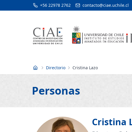
+56 22978 2762
contacto@ciae.uchile.cl
Directorio
Cristina Lazo
Inicio
Personas
Cristina