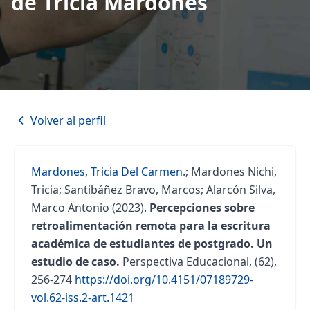
de Tricia Mardones
Volver al perfil
Mardones, Tricia Del Carmen.
;
Mardones Nichi,
Tricia
;
Santibáñez Bravo, Marcos
;
Alarcón Silva,
Marco Antonio
(2023).
Percepciones sobre
retroalimentación remota para la escritura
académica de estudiantes de postgrado. Un
estudio de caso.
Perspectiva Educacional, (62),
256-274
https://doi.org/10.4151/07189729-
vol.62-iss.2-art.1421